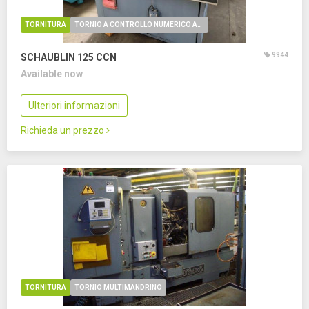
TORNITURA
TORNIO A CONTROLLO NUMERICO AUTOAPPRENDIMENTO
9944
SCHAUBLIN 125 CCN
Available now
Ulteriori informazioni
Richieda un prezzo
TORNITURA
TORNIO MULTIMANDRINO