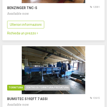
12081
BENZINGER TNC-S
Available now
Ulteriori informazioni
Richieda un prezzo
TORNITURA
CENTRO DI TORNITURA/FRESATURA
13615
BUMOTEC S192FT
7 ASSI
Available now