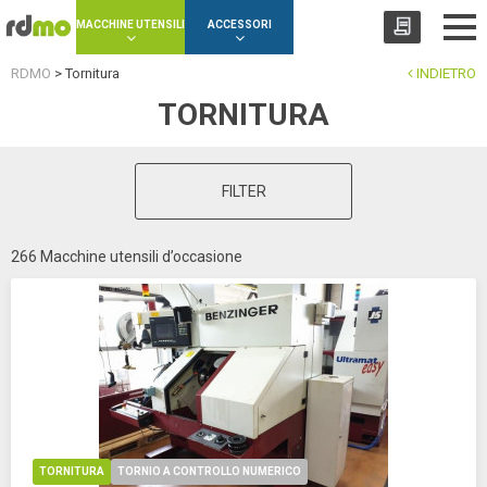
Cookies management panel
MACCHINE UTENSILI
ACCESSORI
RDMO
>
Tornitura
INDIETRO
TORNITURA
FILTER
266 Macchine utensili d’occasione
TORNITURA
TORNIO A CONTROLLO NUMERICO