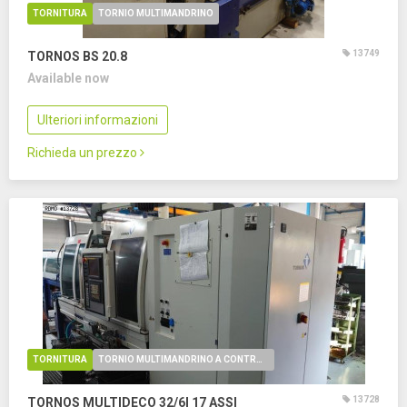
TORNITURA
TORNIO MULTIMANDRINO
13749
TORNOS BS 20.8
Available now
Ulteriori informazioni
Richieda un prezzo
TORNITURA
TORNIO MULTIMANDRINO A CONTROLLO NUMERICO
13728
TORNOS MULTIDECO 32/6I
17 ASSI