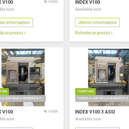
X V100
INDEX V100
14946
able now
Available now
riori informazioni
Ulteriori informazioni
eda un prezzo
Richieda un prezzo
TURA
TORNITURA
TORNIO A CONTROLLO NUMERICO VERTICALE
TORNIO A CONTROLL
X V100
INDEX V100
3 ASSI
14689
able now
Available now