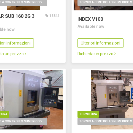
TORNIO A CONTROLLO NUMERICO VERTICALE
TORNIO A CONTROLL
R SUB 160 2G
3
13841
INDEX V100
Available now
able now
riori informazioni
Ulteriori informazioni
eda un prezzo
Richieda un prezzo
TURA
TORNITURA
TORNIO A CONTROLLO NUMERICO VERTICALE
TORNIO A CONTROLL