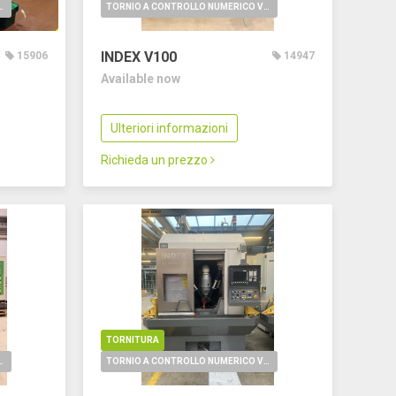
O NUMERICO VERTICALE
TORNIO A CONTROLLO NUMERICO VERTICALE
INDEX V100
15906
14947
Available now
Ulteriori informazioni
Richieda un prezzo
TORNITURA
O NUMERICO VERTICALE
TORNIO A CONTROLLO NUMERICO VERTICALE