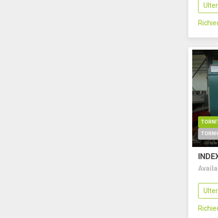
Ulte
Richi
TORNI
INDE
Avail
Ulte
Richi