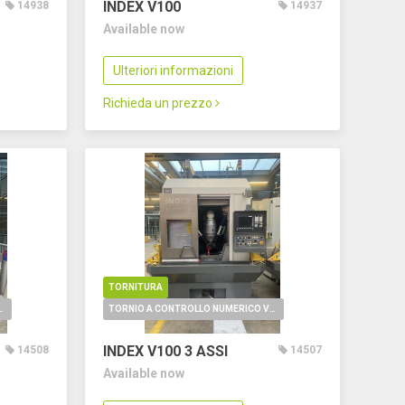
INDEX V100
14938
14937
Available now
Ulteriori informazioni
Richieda un prezzo
TORNITURA
O NUMERICO VERTICALE
TORNIO A CONTROLLO NUMERICO VERTICALE
INDEX V100
3 ASSI
14508
14507
Available now