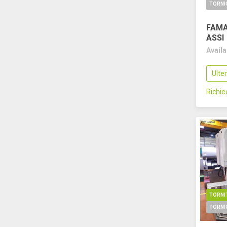
FAMA
ASSI
Avail
Ulte
Richi
TORNI