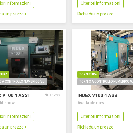
riori informazioni
Ulteriori informazioni
eda un prezzo
Richieda un prezzo
TURA
TORNITURA
TORNIO A CONTROLLO NUMERICO VERTICALE
TORNIO A CONTROLL
X V100
4 ASSI
INDEX V100
4 ASSI
13283
able now
Available now
riori informazioni
Ulteriori informazioni
eda un prezzo
Richieda un prezzo