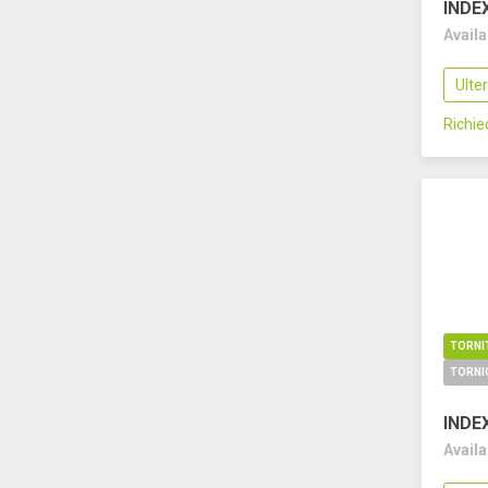
INDE
Avail
Ulte
Richi
TORNI
INDE
Avail