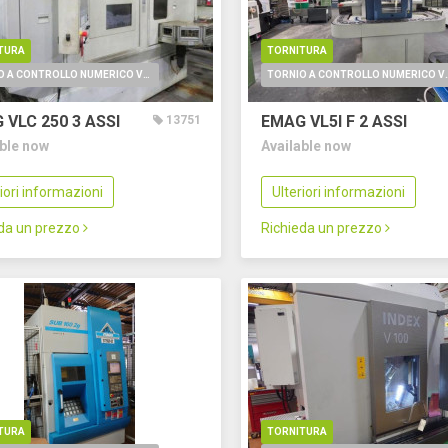
TURA
TORNITURA
TORNIO A CONTROLLO NUMERICO VERTICALE
TORNIO A CONTROLL
 VLC 250
3 ASSI
EMAG VL5I F
2 ASSI
13751
able now
Available now
riori informazioni
Ulteriori informazioni
eda un prezzo
Richieda un prezzo
TURA
TORNITURA