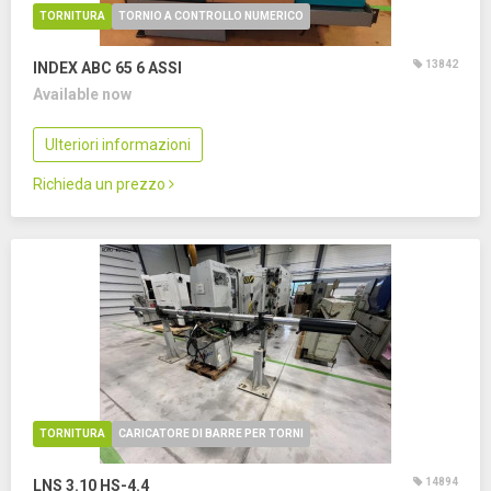
TORNITURA
TORNIO A CONTROLLO NUMERICO
13842
INDEX ABC 65
6 ASSI
Available now
Ulteriori informazioni
Richieda un prezzo
TORNITURA
CARICATORE DI BARRE PER TORNI
14894
LNS 3.10 HS-4.4