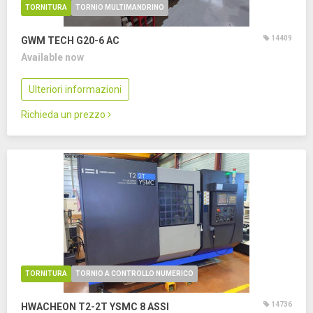
TORNITURA
TORNIO MULTIMANDRINO
14409
GWM TECH G20-6 AC
Available now
Ulteriori informazioni
Richieda un prezzo
TORNITURA
TORNIO A CONTROLLO NUMERICO
14736
HWACHEON T2-2T YSMC
8 ASSI