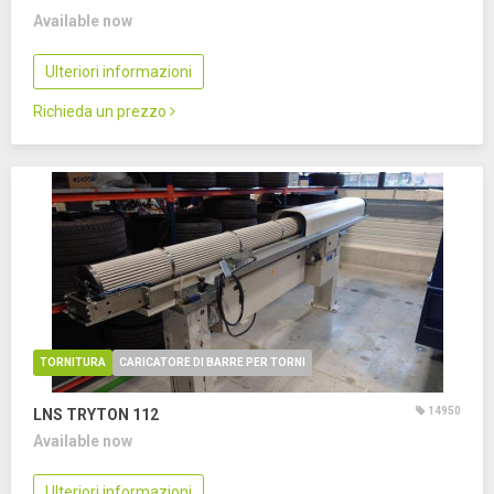
Available now
Ulteriori informazioni
Richieda un prezzo
TORNITURA
CARICATORE DI BARRE PER TORNI
14950
LNS TRYTON 112
Available now
Ulteriori informazioni