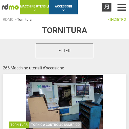
Cookies management panel
MACCHINE UTENSILI
ACCESSORI
RDMO
>
Tornitura
INDIETRO
TORNITURA
FILTER
266 Macchine utensili d’occasione
TORNITURA
TORNIO A CONTROLLO NUMERICO