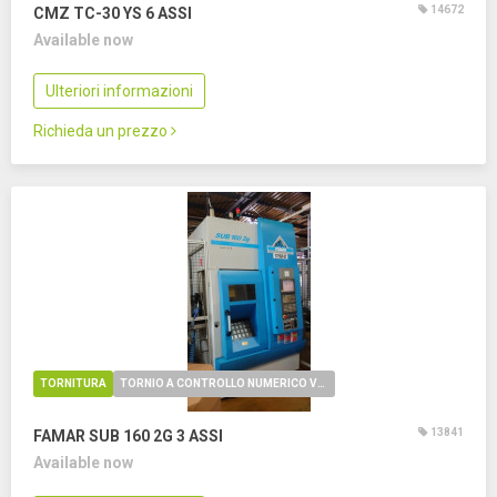
14672
CMZ TC-30 YS
6 ASSI
Available now
Ulteriori informazioni
Richieda un prezzo
TORNITURA
TORNIO A CONTROLLO NUMERICO VERTICALE
13841
FAMAR SUB 160 2G
3 ASSI
Available now