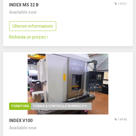
14151
INDEX MS 32 B
Available now
Ulteriori informazioni
Richieda un prezzo
TORNITURA
TORNIO A CONTROLLO NUMERICO VERTICALE
14946
INDEX V100
Available now