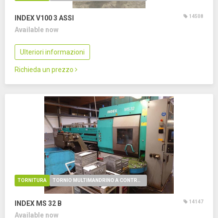
14508
INDEX V100
3 ASSI
Available now
Ulteriori informazioni
Richieda un prezzo
TORNITURA
TORNIO MULTIMANDRINO A CONTROLLO NUMERICO
14147
INDEX MS 32 B
Available now