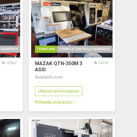
O NUMERICO
TORNITURA
TORNIO A CONTROLLO NUMERICO
MAZAK QTN-350M
3
15367
14191
ASSI
Available now
Ulteriori informazioni
Richieda un prezzo