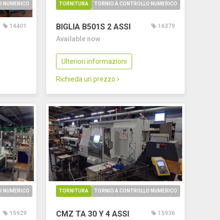
O NUMERICO
TORNITURA
TORNIO A CONTROLLO NUMERICO
BIGLIA B501S
2 ASSI
14401
16379
Available now
Ulteriori informazioni
Richieda un prezzo
O NUMERICO
TORNITURA
TORNIO A CONTROLLO NUMERICO
CMZ TA 30 Y
4 ASSI
15929
15936