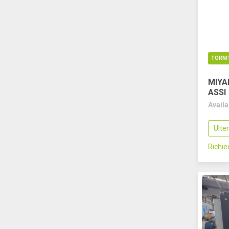
TORNI
MIYA
ASSI
Avail
Ulte
Richi