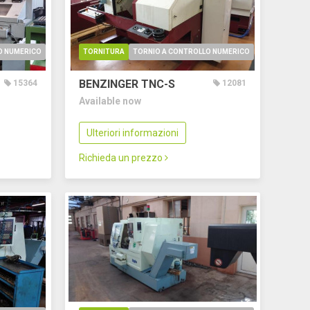
O NUMERICO
TORNITURA
TORNIO A CONTROLLO NUMERICO
BENZINGER TNC-S
15364
12081
Available now
Ulteriori informazioni
Richieda un prezzo