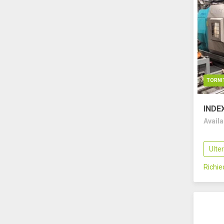
TORNI
INDE
Avail
Ulte
Richi