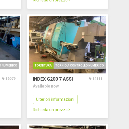
Richieda un prezzo
O NUMERICO
TORNITURA
TORNIO A CONTROLLO NUMERICO
INDEX G200
7 ASSI
16079
14111
Available now
Ulteriori informazioni
Richieda un prezzo