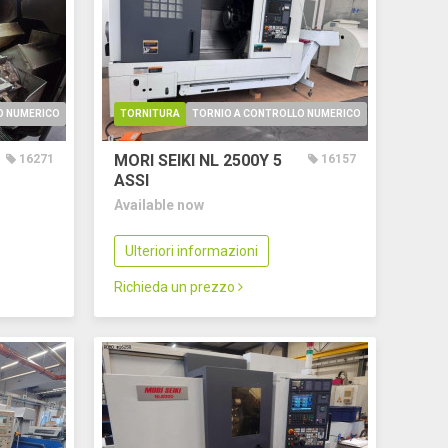
O NUMERICO
TORNITURA
TORNIO A CONTROLLO NUMERICO
MORI SEIKI NL 2500Y
5
16271
16157
ASSI
Available now
Ulteriori informazioni
Richieda un prezzo