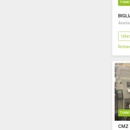
TORNI
BIGL
Avail
Ulte
Richi
TORNI
CMZ 