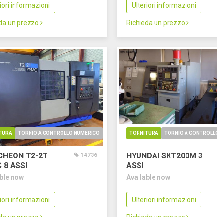
riori informazioni
Ulteriori informazioni
eda un prezzo
Richieda un prezzo
TURA
TORNIO A CONTROLLO NUMERICO
TORNITURA
TORNIO A CONTROLL
HEON T2-2T
HYUNDAI SKT200M
3
14736
C
8 ASSI
ASSI
able now
Available now
riori informazioni
Ulteriori informazioni