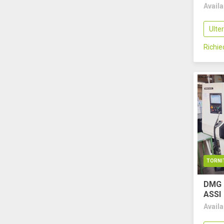
Avail
Ulte
Richi
TORNI
DMG 
ASSI
Avail