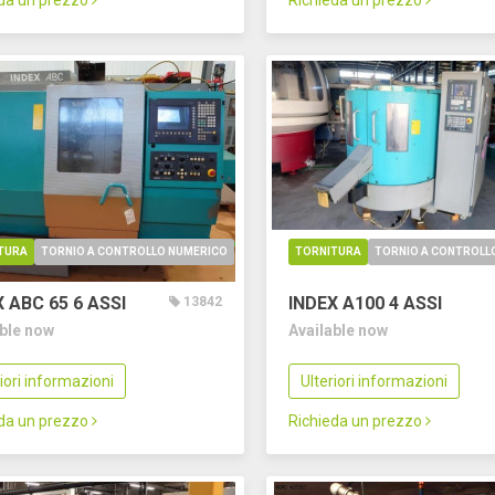
eda un prezzo
Richieda un prezzo
TURA
TORNIO A CONTROLLO NUMERICO
TORNITURA
TORNIO A CONTROLL
X ABC 65
6 ASSI
INDEX A100
4 ASSI
13842
able now
Available now
riori informazioni
Ulteriori informazioni
eda un prezzo
Richieda un prezzo