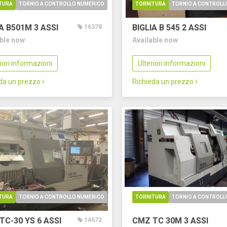
TURA
TORNIO A CONTROLLO NUMERICO
TORNITURA
TORNIO A CONTROLL
IA B501M
3 ASSI
BIGLIA B 545
2 ASSI
16378
able now
Available now
riori informazioni
Ulteriori informazioni
eda un prezzo
Richieda un prezzo
TURA
TORNIO A CONTROLLO NUMERICO
TORNITURA
TORNIO A CONTROLL
TC-30 YS
6 ASSI
CMZ TC 30M
3 ASSI
14672