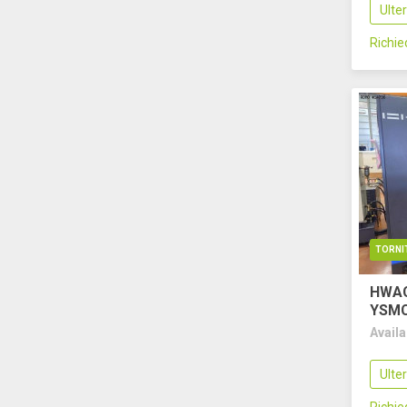
Ulte
Richi
TORNI
HWAC
YSM
Avail
Ulte