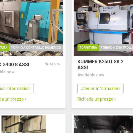
TURA
TORNIO A CONTROLLO NUMERICO
TORNITURA
TORNIO A CONTROLL
KUMMER K250 LSK
2
X G400
8 ASSI
14636
ASSI
able now
Available now
riori informazioni
Ulteriori informazioni
eda un prezzo
Richieda un prezzo