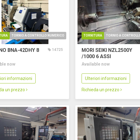
TURA
TORNIO A CONTROLLO NUMERICO
TORNITURA
TORNIO A CONTROLL
NO BNA-42DHY
8
MORI SEIKI NZL2500Y
14725
/1000
6 ASSI
able now
Available now
riori informazioni
Ulteriori informazioni
eda un prezzo
Richieda un prezzo