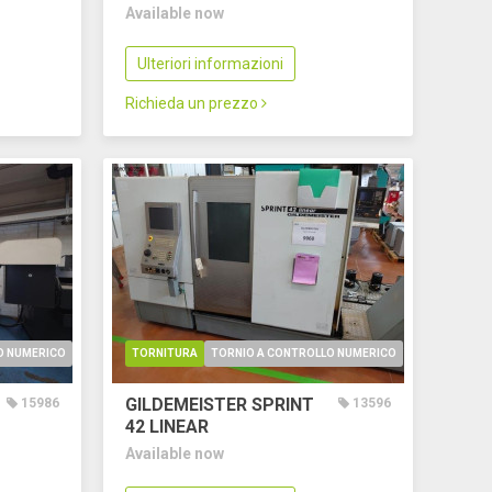
Available now
Ulteriori informazioni
Richieda un prezzo
O NUMERICO
TORNITURA
TORNIO A CONTROLLO NUMERICO
GILDEMEISTER SPRINT
15986
13596
42 LINEAR
Available now