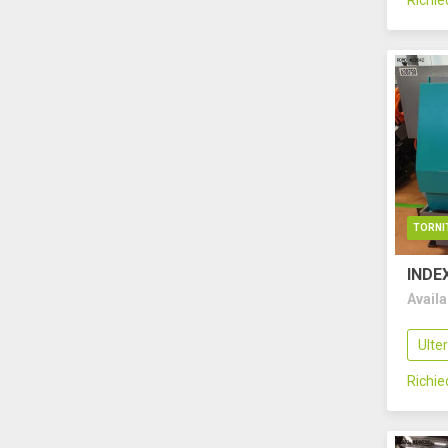
Richi
TORNI
INDE
Avail
Ulte
Richi