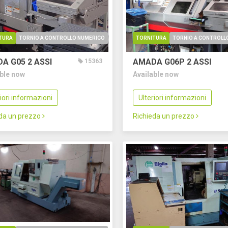
TURA
TORNIO A CONTROLLO NUMERICO
TORNITURA
TORNIO A CONTROLL
DA G05
2 ASSI
AMADA G06P
2 ASSI
15363
able now
Available now
riori informazioni
Ulteriori informazioni
eda un prezzo
Richieda un prezzo