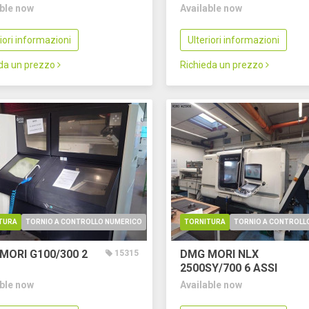
able now
Available now
riori informazioni
Ulteriori informazioni
eda un prezzo
Richieda un prezzo
TURA
TORNIO A CONTROLLO NUMERICO
TORNITURA
TORNIO A CONTROLL
MORI G100/300
2
DMG MORI NLX
15315
2500SY/700
6 ASSI
able now
Available now