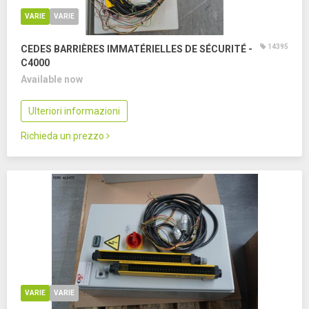
VARIE
VARIE
14395
CEDES BARRIÈRES IMMATÉRIELLES DE SÉCURITÉ -
C4000
Available now
Ulteriori informazioni
Richieda un prezzo
VARIE
VARIE