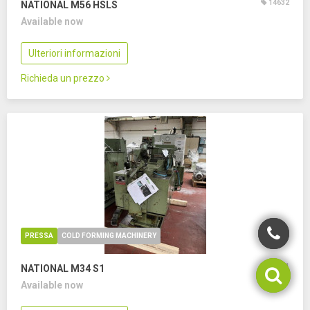
14632
NATIONAL M56 HSLS
Available now
Ulteriori informazioni
Richieda un prezzo
PRESSA
COLD FORMING MACHINERY
14631
NATIONAL M34 S1
Available now