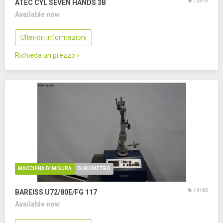
12973
ATEC CYL SEVEN HANDS 3B
Available now
Ulteriori informazioni
Richieda un prezzo
MACCHINA DI MISURA
DUROMETRO
14185
BAREISS U72/80E/FG 117
Available now