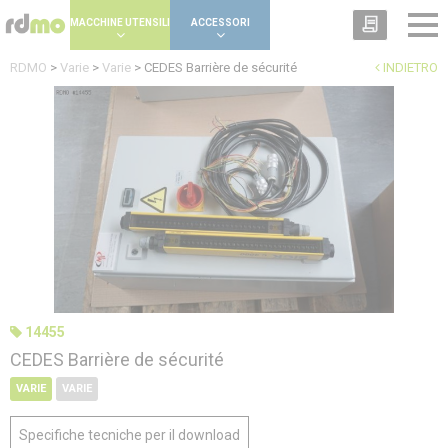
Cookies management panel
MACCHINE UTENSILI
ACCESSORI
RDMO
>
Varie
>
Varie
>
CEDES Barrière de sécurité
INDIETRO
14455
CEDES Barrière de sécurité
VARIE
VARIE
Specifiche tecniche per il download