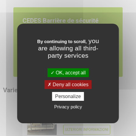
CEDES Barrière de sécurité
Available now
you
By continuing to scroll,
Request a quote for the products you are
are allowing all third-
interested in.
In order to view this
party services
video, first you have to
ADD TO QUOTE
authorize the use of
OK, accept all
web youtube cookies.
Deny all cookies
Varie
RDMO
Personalize
16088
CONFIGURE
POLYSERVICE Fontaine
Privacy policy
de nettoyage
Richieda un prezzo
ULTERIORI INFORMAZIONI