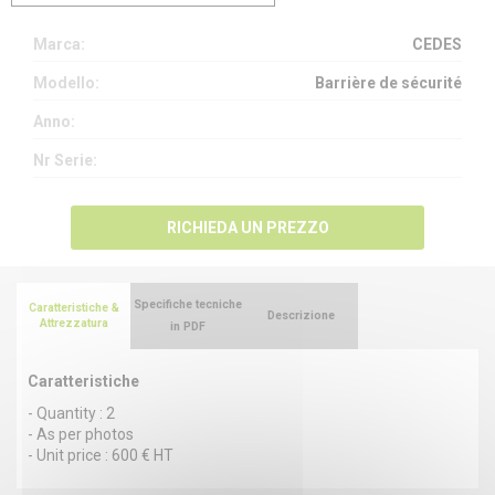
Marca:
CEDES
Modello:
Barrière de sécurité
Anno:
Nr Serie:
RICHIEDA UN PREZZO
Specifiche tecniche
Caratteristiche &
Descrizione
Attrezzatura
in PDF
Caratteristiche
- Quantity : 2
- As per photos
- Unit price : 600 € HT