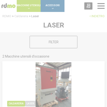
Cookies management panel
MACCHINE UTENSILI
ACCESSORI
RDMO
>
Caldareria
>
Laser
INDIETRO
LASER
FILTER
2 Macchine utensili d’occasione
CALDARERIA
LASER