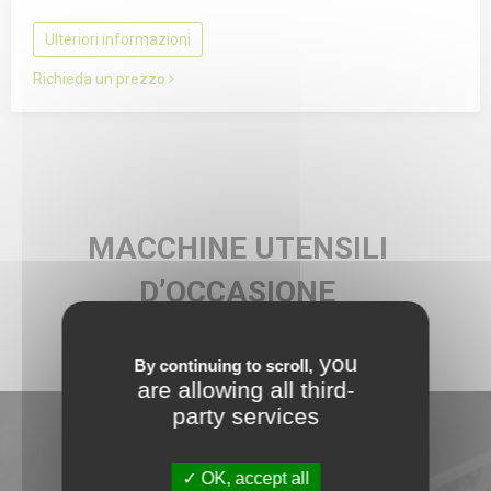
Ulteriori informazioni
Richieda un prezzo
MACCHINE UTENSILI
D’OCCASIONE
LASER
you
By continuing to scroll,
are allowing all third-
party services
NOVITÀ
OK, accept all