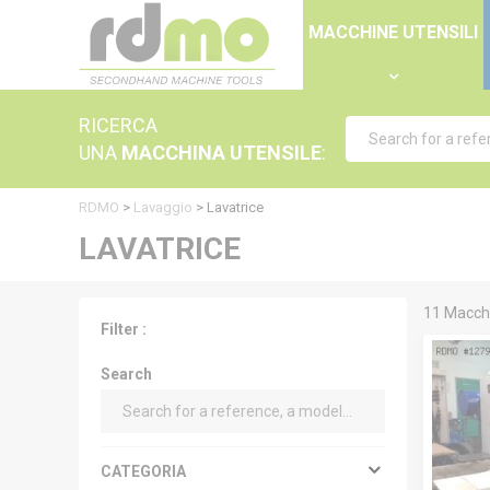
Cookies management panel
MACCHINE UTENSILI
RICERCA
UNA
MACCHINA UTENSILE
:
RDMO
>
Lavaggio
>
Lavatrice
LAVATRICE
11 Macchi
Filter :
Search
CATEGORIA