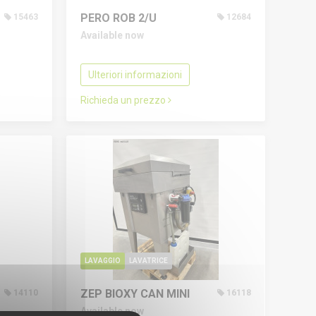
PERO ROB 2/U
15463
12684
Available now
Ulteriori informazioni
Richieda un prezzo
LAVAGGIO
LAVATRICE
ZEP BIOXY CAN MINI
14110
16118
Available now