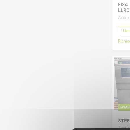
FISA
LLRC
Avail
Ulte
Richi
LAVAG
STEE
Avail