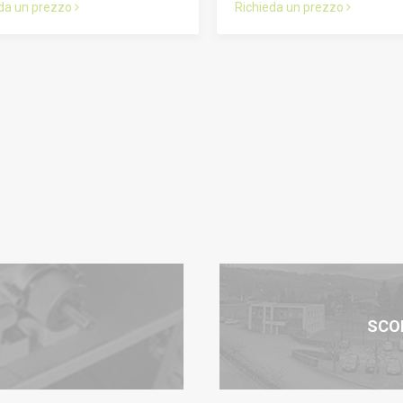
eda un prezzo
Richieda un prezzo
SCOP