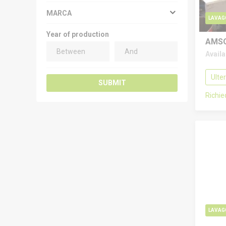
MARCA
LAVAG
Year of production
AMSO
Avail
Ulte
SUBMIT
Richi
LAVAG