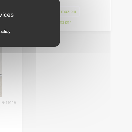
Ulteriori informazioni
rvices
Richieda un prezzo
policy
16116