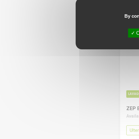
Ulte
By con
Richi
O
LAVAG
ZEP 
Avail
Ulte