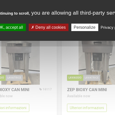
riori informazioni
Ulteriori informazioni
you are allowing all third-party se
tinuing to scroll,
eda un prezzo
Richieda un prezzo
K, accept all
Deny all cookies
Personalize
Privacy 
GIO
LAVATRICE
LAVAGGIO
LAVATRICE
BIOXY CAN MINI
ZEP BIOXY CAN MINI
16117
able now
Available now
riori informazioni
Ulteriori informazioni