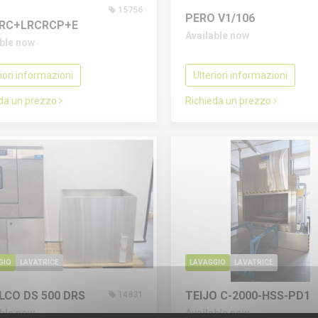
15756
PERO V1/106
RC+LRCRCP+E
Available now
able now
riori informazioni
Ulteriori informazioni
eda un prezzo
Richieda un prezzo
GIO
LAVATRICE
LAVAGGIO
LAVATRICE
LCO DS 500 DRS
TEIJO C-2000-HSS-PD1
14831
able now
Available now