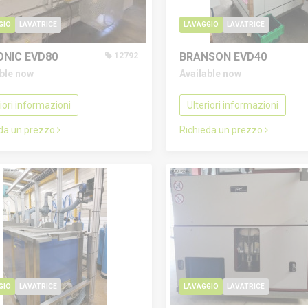
GIO
LAVATRICE
LAVAGGIO
LAVATRICE
NIC EVD80
BRANSON EVD40
12792
able now
Available now
riori informazioni
Ulteriori informazioni
eda un prezzo
Richieda un prezzo
GIO
LAVATRICE
LAVAGGIO
LAVATRICE