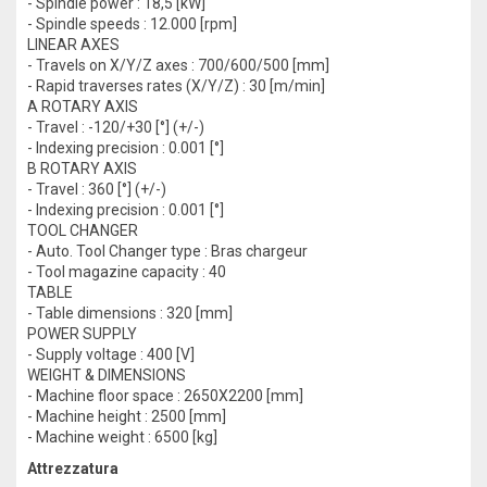
- Spindle power : 18,5 [kW]
- Spindle speeds : 12.000 [rpm]
LINEAR AXES
- Travels on X/Y/Z axes : 700/600/500 [mm]
- Rapid traverses rates (X/Y/Z) : 30 [m/min]
A ROTARY AXIS
- Travel : -120/+30 [°] (+/-)
- Indexing precision : 0.001 [°]
B ROTARY AXIS
- Travel : 360 [°] (+/-)
- Indexing precision : 0.001 [°]
TOOL CHANGER
- Auto. Tool Changer type : Bras chargeur
- Tool magazine capacity : 40
TABLE
- Table dimensions : 320 [mm]
POWER SUPPLY
- Supply voltage : 400 [V]
WEIGHT & DIMENSIONS
- Machine floor space : 2650X2200 [mm]
- Machine height : 2500 [mm]
- Machine weight : 6500 [kg]
Attrezzatura