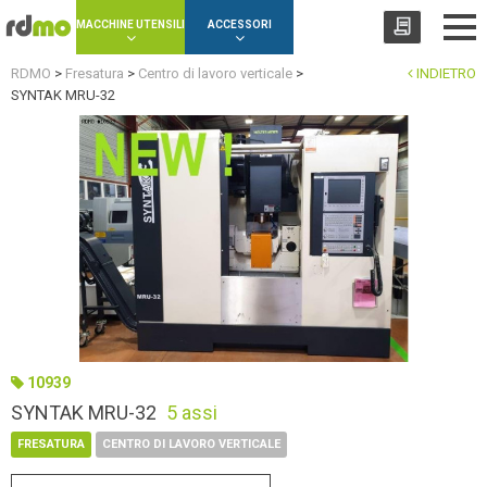
Cookies management panel
MACCHINE UTENSILI
ACCESSORI
RDMO
>
Fresatura
>
Centro di lavoro verticale
>
INDIETRO
SYNTAK MRU-32
10939
SYNTAK MRU-32
5 assi
FRESATURA
CENTRO DI LAVORO VERTICALE