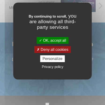
SEGUENTE
MICRONORA 2026 TRADE FAIR
you
By continuing to scroll,
are allowing all third-
party services
OK, accept all
È interessato ad una macchina
Deny all cookies
utensile?
Personalize
Dettagli tecnici? Un prezzo? Una consegna?
Privacy policy
CI CONTATTI